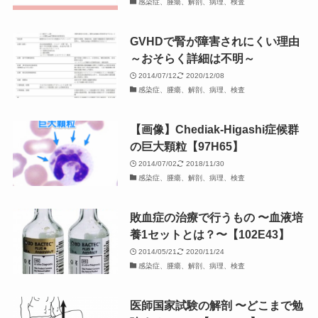
感染症、腫瘍、解剖、病理、検査
GVHDで腎が障害されにくい理由
～おそらく詳細は不明～
2014/07/12
2020/12/08
感染症、腫瘍、解剖、病理、検査
【画像】Chediak-Higashi症候群
の巨大顆粒【97H65】
2014/07/02
2018/11/30
感染症、腫瘍、解剖、病理、検査
敗血症の治療で行うもの 〜血液培
養1セットとは？〜【102E43】
2014/05/21
2020/11/24
感染症、腫瘍、解剖、病理、検査
医師国家試験の解剖 〜どこまで勉