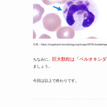
引用：https://imagebank.hematology.org/image/2979/chediakhig
巨大顆粒は「ペルオキシダ
ちなみに、
ましょう。
今回は以上で終わりです。