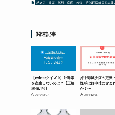
感染症、腫瘍、解剖、病理、検査
第99回医師国家試験
関連記事
【twitterクイズ 9】外毒素
好中球減少症の定義 
を産生しないのは？【正解
髄球は好中球に含ま
率46.1%】
か？〜
2019/12/27
2014/12/06