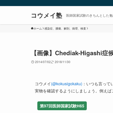
コウメイ塾
医師国家試験のきちんとした勉
ホーム
感染症、腫瘍、解剖、病理、検査
【画像】Chediak-Higash
2014/07/02
2018/11/30
コウメイ
(@kokusigokaku)
：いつも言って
実物を確認するようにしましょう。例えば
第97回医師国家試験H65