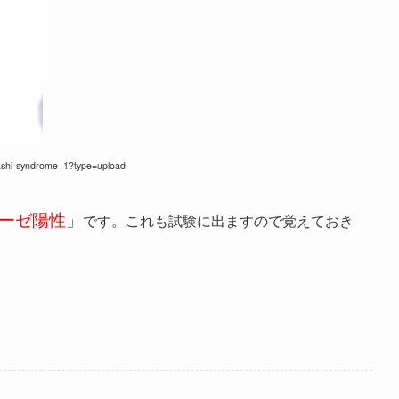
ashi-syndrome–1?type=upload
ーゼ陽性」
です。これも試験に出ますので覚えておき