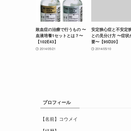
敗血症の治療で行うもの 〜
安定狭心症と不安定
血液培養1セットとは？〜
との見分け方 〜症状
【102E43】
要〜【95D20】
2014/05/21
2014/05/10
プロフィール
【名前】コウメイ
【経歴】