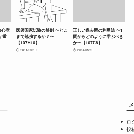
狭心症
医師国家試験の解剖 〜どこ
正しい過去問の利用法 〜1
が重
まで勉強するか？〜
問からどのように学ぶべき
【107H10】
か〜【107C8】
2014/05/10
2014/05/10
メ
ロ
投