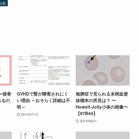
以前
〜後骨
GVHDで腎が障害されにく
無脾症で見られる末梢血塗
れるの
い理由 ～おそらく詳細は不
抹標本の所見は？ 〜
明～
Howell-Jolly小体の画像〜
【97B44】
2014/07/12
2014/06/21