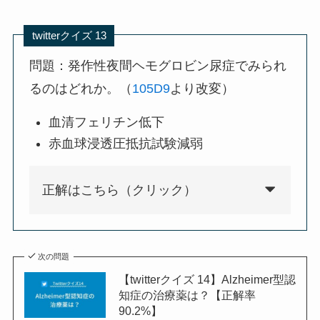
twitterクイズ 13
問題：発作性夜間ヘモグロビン尿症でみられ
るのはどれか。（
105D9
より改変）
血清フェリチン低下
赤血球浸透圧抵抗試験減弱
正解はこちら（クリック）
次の問題
【twitterクイズ 14】Alzheimer型認
知症の治療薬は？【正解率
90.2%】