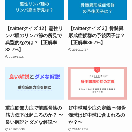
【twitterクイズ 12】悪性リ
【twitterクイズ 3】骨髄異
ンパ腫のリンパ節の所見で
形成症候群の予後因子は？
典型的なのは？【正解率
【正解率39.7%】
82.7%】
2019/12/27
2019/12/27
重症筋無力症で前脛骨筋の
好中球減少症の定義 〜後骨
筋力低下は起こるのか？ 〜
髄球は好中球に含まれるの
良い解説とダメな解説〜
か？〜
2016/08/30
2014/12/06