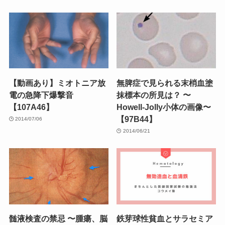
【動画あり】ミオトニア放
無脾症で見られる末梢血塗
電の急降下爆撃音
抹標本の所見は？ 〜
【107A46】
Howell-Jolly小体の画像〜
【97B44】
2014/07/06
2014/06/21
髄液検査の禁忌 〜腫瘍、脳
鉄芽球性貧血とサラセミア