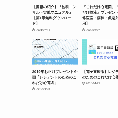
【書籍の紹介】『他科コン
『これだけ心電図』
サルト実践マニュアル』
だけ輸液』プレゼン
【第1章無料ダウンロー
修医室・病棟・救急
ド】
用】
2021/07/14
2020/08/07
2019年お正月プレゼント企
【電子書籍版】レジ
画「レジデントのためのこ
のためのこれだけ心
れだけ心電図」
2018/04/29
2019/01/03