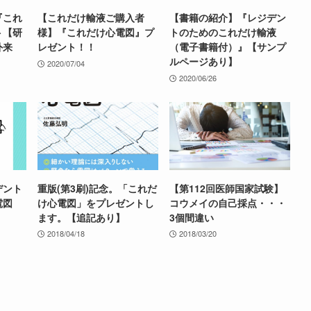
『これ
【これだけ輸液ご購入者
【書籍の紹介】『レジデン
ト【研
様】『これだけ心電図』プ
トのためのこれだけ輸液
外来
レゼント！！
（電子書籍付）』【サンプ
ルページあり】
2020/07/04
2020/06/26
デント
重版(第3刷)記念。「これだ
【第112回医師国家試験】
電図
け心電図」をプレゼントし
コウメイの自己採点・・・
ます。【追記あり】
3個間違い
2018/04/18
2018/03/20