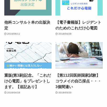
他科コンサルト本の出版決
【電子書籍版】レジデント
定
のためのこれだけ心電図
2019/06/11
2018/04/29
重版(第3刷)記念。「これだ
【第112回医師国家試験】
け心電図」をプレゼントし
コウメイの自己採点・・・
ます。【追記あり】
3個間違い
2018/04/18
2018/03/20