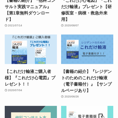
【書籍の紹介】『他科コン
『これだけ心電図』『これ
サルト実践マニュアル』
だけ輸液』プレゼント【研
【第1章無料ダウンロー
修医室・病棟・救急外来
ド】
用】
2021/07/14
2020/08/07
【これだけ輸液ご購入者
【書籍の紹介】『レジデン
様】『これだけ心電図』プ
トのためのこれだけ輸液
レゼント！！
（電子書籍付）』【サンプ
ルページあり】
2020/07/04
2020/06/26