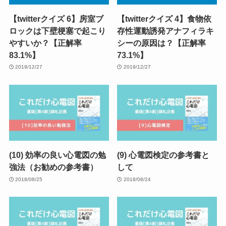
【twitterクイズ 6】房室ブ
【twitterクイズ 4】食物依
ロックは下壁梗塞で起こり
存性運動誘発アナフィラキ
やすいか？【正解率
シーの原因は？【正解率
83.1%】
73.1%】
2019/12/27
2019/12/27
(10) 効率の良い心電図の勉
(9) 心電図検定の参考書と
強法（お勧めの参考書）
して
2018/08/25
2018/08/24