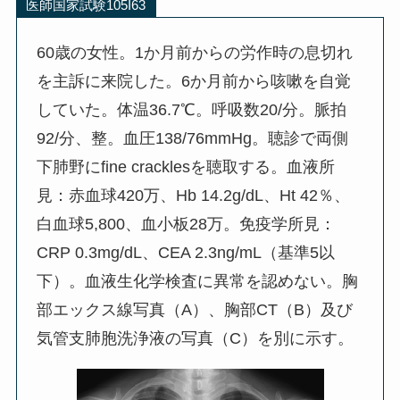
医師国家試験105I63
60歳の女性。1か月前からの労作時の息切れ
を主訴に来院した。6か月前から咳嗽を自覚
していた。体温36.7℃。呼吸数20/分。脈拍
92/分、整。血圧138/76mmHg。聴診で両側
下肺野にfine cracklesを聴取する。血液所
見：赤血球420万、Hb 14.2g/dL、Ht 42％、
白血球5,800、血小板28万。免疫学所見：
CRP 0.3mg/dL、CEA 2.3ng/mL（基準5以
下）。血液生化学検査に異常を認めない。胸
部エックス線写真（A）、胸部CT（B）及び
気管支肺胞洗浄液の写真（C）を別に示す。