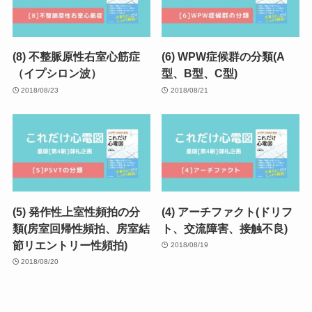
(8) 不整脈原性右室心筋症
(6) WPW症候群の分類(A
（イプシロン波）
型、B型、C型)
2018/08/23
2018/08/21
(5) 発作性上室性頻拍の分
(4) アーチファクト(ドリフ
類(房室回帰性頻拍、房室結
ト、交流障害、接触不良)
節リエントリー性頻拍)
2018/08/19
2018/08/20