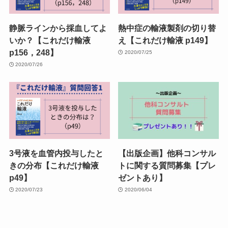
静脈ラインから採血してよ
熱中症の輸液製剤の切り替
いか？【これだけ輸液
え【これだけ輸液 p149】
p156，248】
2020/07/25
2020/07/26
3号液を血管内投与したと
【出版企画】他科コンサル
きの分布【これだけ輸液
トに関する質問募集【プレ
p49】
ゼントあり】
2020/07/23
2020/06/04