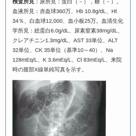
検査所見
：尿所見：蛋白（－），糖（－）。
血液所見：赤血球360万、Hb 10.8g/dL、Ht
34％、白血球12,000、血小板25万。血清生化
学所見：総蛋白6.0g/dL、尿素窒素38mg/dL、
クレアチニン1.3mg/dL、AST 33単位、ALT
32単位、CK 35単位（基準10～40）、Na
128mEq/L、K 3.6mEq/L、Cl 83mEq/L、来院
時の腹部X線単純写真を示す。