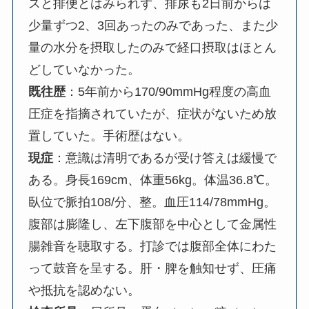
スと排便とはみられず、排尿も2日前からは
少量ずつ2、3回あったのみであった、また少
量の水分を摂取したのみで経口摂取はほとん
どしていなかった。
既往歴
：5年前から170/90mmHg程度の高血
圧症を指摘されていたが、症状がないため放
置していた。手術歴はない。
現症
：意識は清明であるが受け答えは緩慢で
ある。身長169cm、体重56kg。体温36.8℃。
臥位で脈拍108/分、整。血圧114/78mmHg。
腹部は膨隆し、左下腹部を中心として金属性
腸雑音を聴取する。打診では腹部全体にわた
って鼓音を呈する。肝・脾を触知せず、圧痛
や抵抗を認めない。