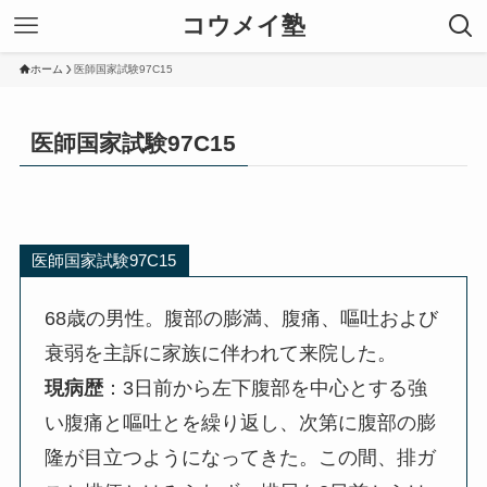
コウメイ塾
ホーム
医師国家試験97C15
医師国家試験97C15
医師国家試験97C15
68歳の男性。腹部の膨満、腹痛、嘔吐および
衰弱を主訴に家族に伴われて来院した。
現病歴
：3日前から左下腹部を中心とする強
い腹痛と嘔吐とを繰り返し、次第に腹部の膨
隆が目立つようになってきた。この間、排ガ